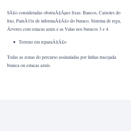
SÃ£o consideradas obstruÃ§Ãµes fixas: Bancos, Caixotes do
lixo, PainÃ©is de informaÃ§Ã£o do buraco, Sistema de rega,
Ãrvores com estacas azuis e as Valas nos buracos 3 e 4.
Terreno em reparaÃ§Ã£o
Todas as zonas do percurso assinaladas por linhas tracejada
branca ou estacas azuis.