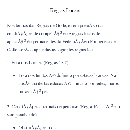
Regras Locais
Nos termos das Regras de Golfe, e sem prejuÃ­zo das
condiÃ§Ãµes de competiÃ§Ã£o e regras locais de
aplicaÃ§Ã£o permanentes da FederaÃ§Ã£o Portuguesa de
Golfe, serÃ£o aplicadas as seguintes regras locais:
1. Fora dos Limites (Regras 18.2)
Fora dos limites Ã© definido por estacas brancas. Na
ausÃªncia destas estacas Ã© limitado por redes, muros
ou vedaÃ§Ãµes.
2. CondiÃ§Ãµes anormais de percurso (Regra 16.1 – AlÃ­vio
sem penalidade)
ObstruÃ§Ãµes fixas