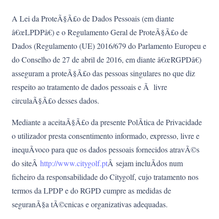
A Lei da ProteÃ§Ã£o de Dados Pessoais (em diante
â€œLPDPâ€) e o Regulamento Geral de ProteÃ§Ã£o de
Dados (Regulamento (UE) 2016/679 do Parlamento Europeu e
do Conselho de 27 de abril de 2016, em diante â€œRGPDâ€)
asseguram a proteÃ§Ã£o das pessoas singulares no que diz
respeito ao tratamento de dados pessoais e Ã livre
circulaÃ§Ã£o desses dados.
Mediante a aceitaÃ§Ã£o da presente PolÃ­tica de Privacidade
o utilizador presta consentimento informado, expresso, livre e
inequÃ­voco para que os dados pessoais fornecidos atravÃ©s
do siteÂ
http://www.citygolf.pt
Â sejam incluÃ­dos num
ficheiro da responsabilidade do Citygolf, cujo tratamento nos
termos da LPDP e do RGPD cumpre as medidas de
seguranÃ§a tÃ©cnicas e organizativas adequadas.