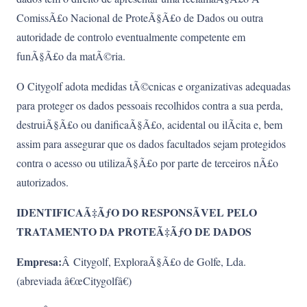
ComissÃ£o Nacional de ProteÃ§Ã£o de Dados ou outra
autoridade de controlo eventualmente competente em
funÃ§Ã£o da matÃ©ria.
O Citygolf adota medidas tÃ©cnicas e organizativas adequadas
para proteger os dados pessoais recolhidos contra a sua perda,
destruiÃ§Ã£o ou danificaÃ§Ã£o, acidental ou ilÃ­cita e, bem
assim para assegurar que os dados facultados sejam protegidos
contra o acesso ou utilizaÃ§Ã£o por parte de terceiros nÃ£o
autorizados.
IDENTIFICAÃ‡ÃƒO DO RESPONSÃVEL PELO
TRATAMENTO DA PROTEÃ‡ÃƒO DE DADOS
Empresa:
Â Citygolf, ExploraÃ§Ã£o de Golfe, Lda.
(abreviada â€œCitygolfâ€)