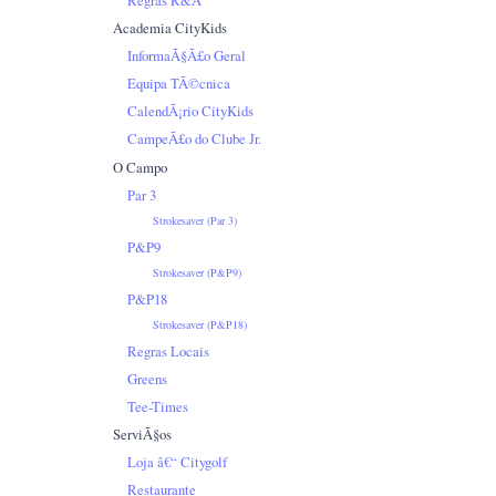
Academia CityKids
InformaÃ§Ã£o Geral
Equipa TÃ©cnica
CalendÃ¡rio CityKids
CampeÃ£o do Clube Jr.
O Campo
Par 3
Strokesaver (Par 3)
P&P9
Strokesaver (P&P9)
P&P18
Strokesaver (P&P18)
Regras Locais
Greens
Tee-Times
ServiÃ§os
Loja â€“ Citygolf
Restaurante