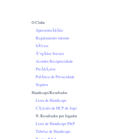
O Clube
ApresentaÃ§Ã£o
Regulamento interno
SÃ³cios
Ã“rgÃ£os Sociais
Acordos Reciprocidade
PreÃ§Ã¡rios
PolÃ­tica de Privacidade
Seguros
Handicaps/Resultados
Lista de Handicaps
CÃ¡lculo de HCP de Jogo
N. Resultados por Jogador
Lista de Handicaps P&P
Tabelas de Handicaps
Regras R&A