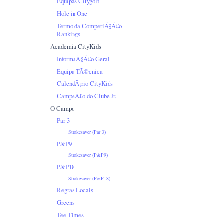
Equipas Citygolf
Hole in One
Termo da CompetiÃ§Ã£o
Rankings
Academia CityKids
InformaÃ§Ã£o Geral
Equipa TÃ©cnica
CalendÃ¡rio CityKids
CampeÃ£o do Clube Jr.
O Campo
Par 3
Strokesaver (Par 3)
P&P9
Strokesaver (P&P9)
P&P18
Strokesaver (P&P18)
Regras Locais
Greens
Tee-Times