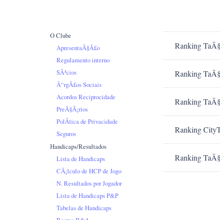
O Clube
Ranking TaÃ§
ApresentaÃ§Ã£o
Regulamento interno
SÃ³cios
Ranking TaÃ§
Ã“rgÃ£os Sociais
Acordos Reciprocidade
Ranking TaÃ§
PreÃ§Ã¡rios
PolÃ­tica de Privacidade
Ranking City
Seguros
Handicaps/Resultados
Ranking TaÃ§
Lista de Handicaps
CÃ¡lculo de HCP de Jogo
N. Resultados por Jogador
Lista de Handicaps P&P
Tabelas de Handicaps
Regras R&A