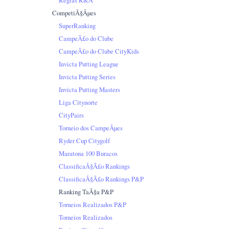
CompetiÃ§Ãµes
SuperRanking
CampeÃ£o do Clube
CampeÃ£o do Clube CityKids
Invicta Putting League
Invicta Putting Series
Invicta Putting Masters
Liga Citynorte
CityPairs
Torneio dos CampeÃµes
Ryder Cup Citygolf
Maratona 100 Buracos
ClassificaÃ§Ã£o Rankings
ClassificaÃ§Ã£o Rankings P&P
Ranking TaÃ§a P&P
Torneios Realizados P&P
Torneios Realizados