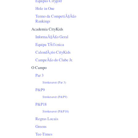
Equipas Citygolf
Hole in One
Termo da CompetiÃ§Ã£o
Rankings
Academia CityKids
InformaÃ§Ã£o Geral
Equipa TÃ©cnica
CalendÃ¡rio CityKids
CampeÃ£o do Clube Jr.
O Campo
Par 3
Strokesaver (Par 3)
P&P9
Strokesaver (P&P9)
P&P18
Strokesaver (P&P18)
Regras Locais
Greens
Tee-Times