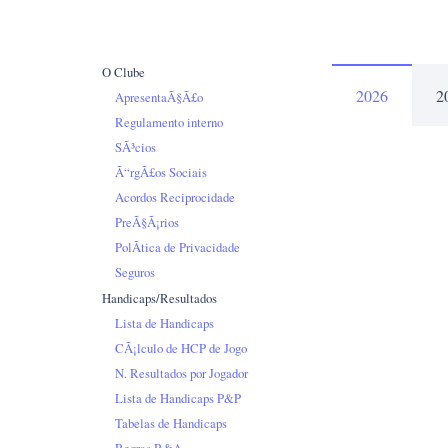
O Clube
2026
2
ApresentaÃ§Ã£o
Regulamento interno
SÃ³cios
Ã“rgÃ£os Sociais
Acordos Reciprocidade
PreÃ§Ã¡rios
PolÃ­tica de Privacidade
Seguros
Handicaps/Resultados
Lista de Handicaps
CÃ¡lculo de HCP de Jogo
N. Resultados por Jogador
Lista de Handicaps P&P
Tabelas de Handicaps
Regras R&A