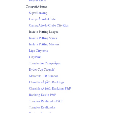
CompetiÃ§Ãµes
SuperRanking
CampeÃ£o do Clube
CampeÃ£o do Clube CityKids
Invicta Putting League
Invicta Putting Series
Invicta Putting Masters
Liga Citynorte
CityPairs
Torneio dos CampeÃµes
Ryder Cup Citygolf
Maratona 100 Buracos
ClassificaÃ§Ã£o Rankings
ClassificaÃ§Ã£o Rankings P&P
Ranking TaÃ§a P&P
Torneios Realizados P&P
Torneios Realizados